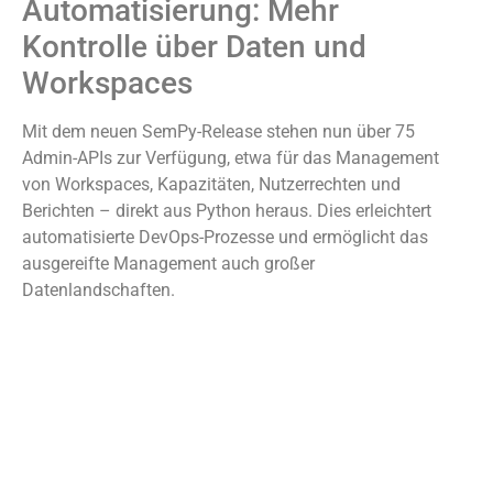
Automatisierung: Mehr
Kontrolle über Daten und
Workspaces
Mit dem neuen SemPy-Release stehen nun über 75
Admin-APIs zur Verfügung, etwa für das Management
von Workspaces, Kapazitäten, Nutzerrechten und
Berichten – direkt aus Python heraus. Dies erleichtert
automatisierte DevOps-Prozesse und ermöglicht das
ausgereifte Management auch großer
Datenlandschaften.
Darüber hinaus wurde die
Tenant-übergreifende
Veröffentlichung semantischer Modelle
vereinfacht. Der
automatische Remapping-Mechanismus sorgt dafür, dass
BI-Assets wie Power BI Reports und Lakehouse-Modelle
CI/CD-fähig werden – eine klare Stärkung der Governance
und Skalierbarkeit.