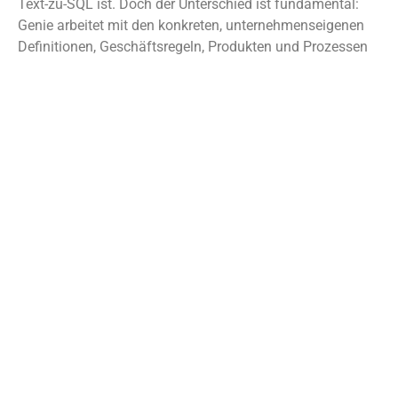
Text-zu-SQL ist. Doch der Unterschied ist fundamental:
Genie arbeitet mit den konkreten, unternehmenseigenen
Definitionen, Geschäftsregeln, Produkten und Prozessen
– nicht mit allgemeinen Wissensbasen aus dem Internet.
Die Integration in Systeme wie Salesforce, SAP, Slack oder
Workday ermöglicht operative und analytische
Rundumsicht ohne Medienbrüche. Das reicht deutlich
weiter als klassische BI oder simple SQL-Auswertungen.
Modernisierung ist kein
Zukunftsthema: Die Lücke
wächst exponentiell
Die Erfahrung aus zahlreichen Industrien zeigt:
Unternehmen, die den Wandel zur modernen, KI-
gestützten Datenarchitektur jetzt vollziehen, verschaffen
sich immense Wettbewerbsvorteile. Sie automatisieren
Prozesse, treffen Entscheidungen datengetriebener und
erschließen Potenziale, während andere noch