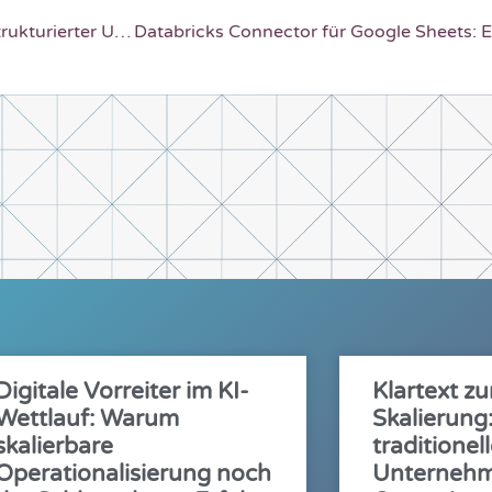
Databricks revolutioniert die autonome Verarbeitung unstrukturierter Unternehmensdokumente mit intelligenter KI-gestützter Automatisierung
Digitale Vorreiter im KI-
Klartext zu
Wettlauf: Warum
Skalierun
skalierbare
traditionel
Operationalisierung noch
Unternehm