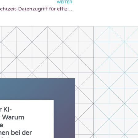
WEITER
Databricks Connector für Google Sheets: Echtzeit-Datenzugriff für effizientere Geschäftsentscheidungen
r KI-
g: Warum
le
en bei der