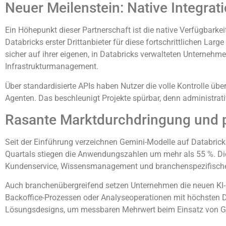
Neuer Meilenstein: Native Integrat
Ein Höhepunkt dieser Partnerschaft ist die native Verfügbarkei
Databricks erster Drittanbieter für diese fortschrittlichen 
sicher auf ihrer eigenen, in Databricks verwalteten Unterne
Infrastrukturmanagement.
Über standardisierte APIs haben Nutzer die volle Kontrolle ü
Agenten. Das beschleunigt Projekte spürbar, denn administrat
Rasante Marktdurchdringung und
Seit der Einführung verzeichnen Gemini-Modelle auf Databricks
Quartals stiegen die Anwendungszahlen um mehr als 55 %. Die 
Kundenservice, Wissensmanagement und branchenspezifisch
Auch branchenübergreifend setzen Unternehmen die neuen KI-Fä
Backoffice-Prozessen oder Analyseoperationen mit höchsten
Lösungsdesigns, um messbaren Mehrwert beim Einsatz von Gene