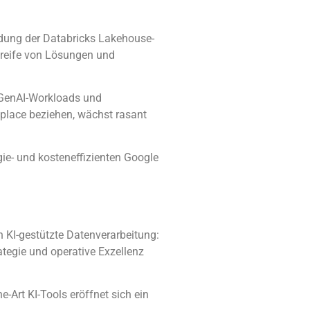
indung der Databricks Lakehouse-
nsreife von Lösungen und
 GenAI-Workloads und
place beziehen, wächst rasant
gie- und kosteneffizienten Google
n KI-gestützte Datenverarbeitung:
tegie und operative Exzellenz
e-Art KI-Tools eröffnet sich ein