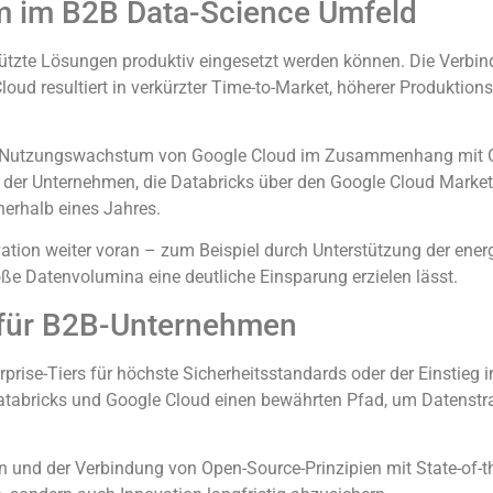
um im B2B Data-Science Umfeld
gestützte Lösungen produktiv eingesetzt werden können. Die Verb
loud resultiert in verkürzter Time-to-Market, höherer Produktio
liche Nutzungswachstum von Google Cloud im Zusammenhang mit
l der Unternehmen, die Databricks über den Google Cloud Market
nerhalb eines Jahres.
ation weiter voran – zum Beispiel durch Unterstützung der ener
ße Datenvolumina eine deutliche Einsparung erzielen lässt.
 für B2B-Unternehmen
ise-Tiers für höchste Sicherheitsstandards oder der Einstieg i
atabricks und Google Cloud einen bewährten Pfad, um Datenstra
en und der Verbindung von Open-Source-Prinzipien mit State-of-th