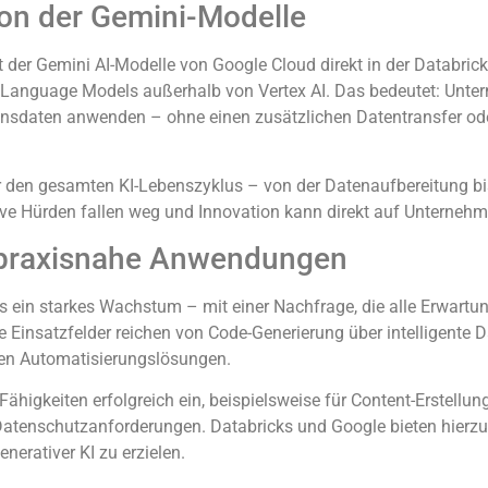
ion der Gemini-Modelle
t der Gemini AI-Modelle von Google Cloud direkt in der Databrick
Large Language Models außerhalb von Vertex AI. Das bedeutet: U
hmensdaten anwenden – ohne einen zusätzlichen Datentransfer o
ber den gesamten KI-Lebenszyklus – von der Datenaufbereitung bi
ive Hürden fallen weg und Innovation kann direkt auf Unternehm
 praxisnahe Anwendungen
 ein starkes Wachstum – mit einer Nachfrage, die alle Erwartung
Einsatzfelder reichen von Code-Generierung über intelligente 
en Automatisierungslösungen.
higkeiten erfolgreich ein, beispielsweise für Content-Erstellun
 Datenschutzanforderungen. Databricks und Google bieten hie
rativer KI zu erzielen.