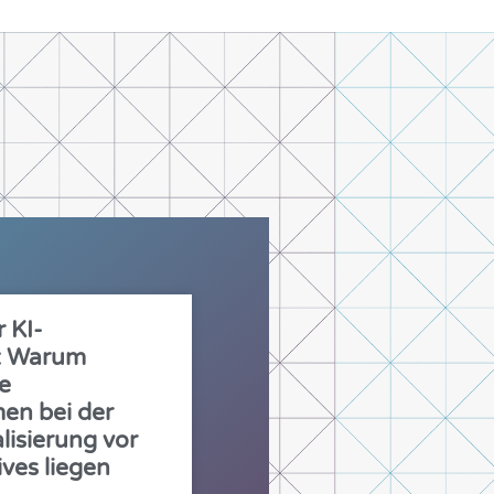
r KI-
g: Warum
le
en bei der
lisierung vor
ives liegen