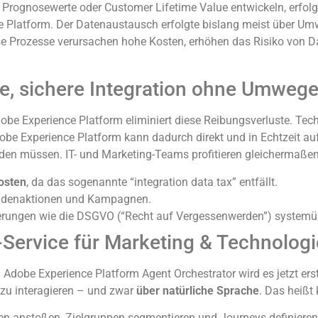
rognosewerte oder Customer Lifetime Value entwickeln, erfolgt
 Platform. Der Datenaustausch erfolgte bislang meist über Um
se Prozesse verursachen hohe Kosten, erhöhen das Risiko von D
te, sichere Integration ohne Umweg
obe Experience Platform eliminiert diese Reibungsverluste. Tech
be Experience Platform kann dadurch direkt und in Echtzeit auf
rden müssen. IT- und Marketing-Teams profitieren gleichermaßen
kosten
, da das sogenannte “integration data tax” entfällt.
ndenaktionen und Kampagnen.
erungen wie die DSGVO (“Recht auf Vergessenwerden”) systemüb
-Service für Marketing & Technologi
obe Experience Platform Agent Orchestrator wird es jetzt erstm
 zu interagieren – und zwar
über natürliche Sprache
. Das heißt 
en anstoßen, Zielgruppen segmentieren und Journeys definieren,