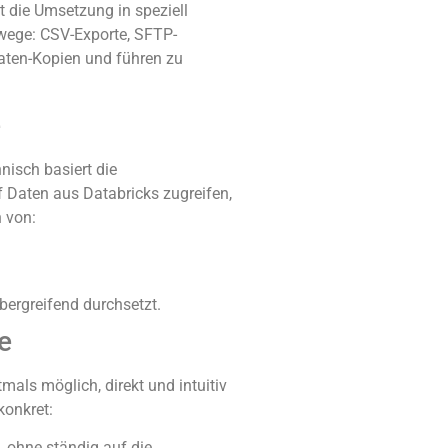
 die Umsetzung in speziell
wege: CSV-Exporte, SFTP-
aten-Kopien und führen zu
e
nisch basiert die
 Daten aus Databricks zugreifen,
 von:
ergreifend durchsetzt.
e
als möglich, direkt und intuitiv
konkret:
 ohne ständig auf die