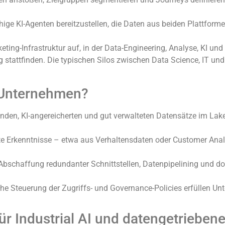
hige KI-Agenten bereitzustellen, die Daten aus beiden Plattform
ting-Infrastruktur auf, in der Data-Engineering, Analyse, KI u
stattfinden. Die typischen Silos zwischen Data Science, IT un
 Unternehmen?
nden, KI-angereicherten und gut verwalteten Datensätze im Lake
te Erkenntnisse – etwa aus Verhaltensdaten oder Customer Ana
 Abschaffung redundanter Schnittstellen, Datenpipelining und d
iche Steuerung der Zugriffs- und Governance-Policies erfüllen U
für Industrial AI und datengetrieben