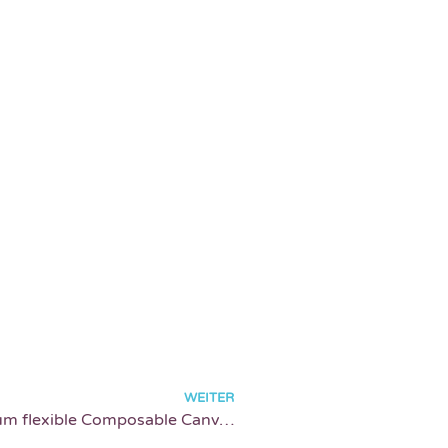
WEITER
Die Zukunft der Martech-Architektur: Warum flexible Composable Canvas mit Databricks & Agentic Analytics den Wandel im Marketing vorantreiben