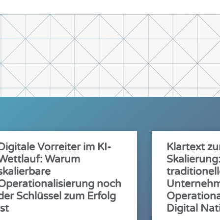
Digitale Vorreiter im KI-
Klartext zu
Wettlauf: Warum
Skalierun
skalierbare
traditionel
Operationalisierung noch
Unternehm
der Schlüssel zum Erfolg
Operationa
ist
Digital Nat