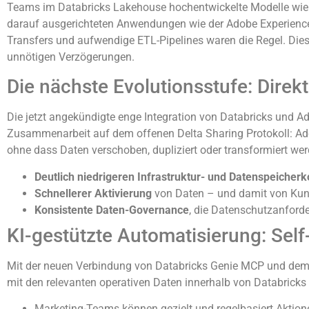
Teams im Databricks Lakehouse hochentwickelte Modelle wie P
darauf ausgerichteten Anwendungen wie der Adobe Experience
Transfers und aufwendige ETL-Pipelines waren die Regel. Die
unnötigen Verzögerungen.
Die nächste Evolutionsstufe: Direk
Die jetzt angekündigte enge Integration von Databricks und Ad
Zusammenarbeit auf dem offenen Delta Sharing Protokoll: Ado
ohne dass Daten verschoben, dupliziert oder transformiert we
Deutlich niedrigeren Infrastruktur- und Datenspeicher
Schnellerer Aktivierung
von Daten – und damit von Ku
Konsistente Daten-Governance
, die Datenschutzanford
KI-gestützte Automatisierung: Self
Mit der neuen Verbindung von Databricks Genie MCP und dem Ad
mit den relevanten operativen Daten innerhalb von Databricks
Marketing-Teams können gezielt und regelbasiert Aktion