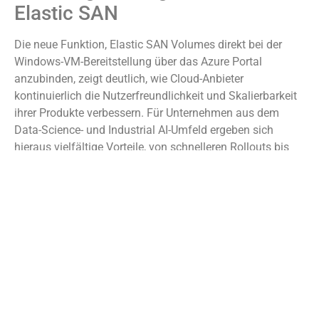
Elastic SAN
Die neue Funktion, Elastic SAN Volumes direkt bei der
Windows-VM-Bereitstellung über das Azure Portal
anzubinden, zeigt deutlich, wie Cloud-Anbieter
kontinuierlich die Nutzerfreundlichkeit und Skalierbarkeit
ihrer Produkte verbessern. Für Unternehmen aus dem
Data-Science- und Industrial AI-Umfeld ergeben sich
hieraus vielfältige Vorteile, von schnelleren Rollouts bis
hin zu effizienterer Ressourcenverwaltung.
Die Kombination aus Azure Elastic SAN, Windows Virtual
Machines und der intelligenten VM-Erweiterung ist ein
zukunftsfähiges Werkzeug, um anspruchsvolle Cloud-
Workloads sicher, performant und flexibel zu betreiben –
eine wichtige Basis für Wies auf Databricks und Azure
spezialisierte Dienstleister wie die Ailio GmbH, die ihren
Kunden genau diese Vorteile in Industrie- und Data-
Engineering-Projekten zugänglich machen.