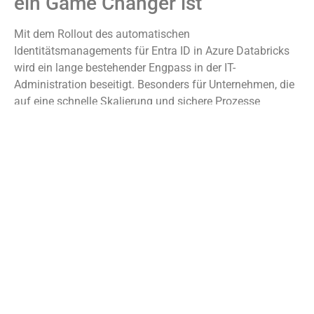
ein Game Changer ist
Mit dem Rollout des automatischen
Identitätsmanagements für Entra ID in Azure Databricks
wird ein lange bestehender Engpass in der IT-
Administration beseitigt. Besonders für Unternehmen, die
auf eine schnelle Skalierung und sichere Prozesse
angewiesen sind, markiert AIM einen entscheidenden
Fortschritt. Die
Ailio GmbH
begleitet Unternehmen auf
diesem Weg – von der Implementierung, über Data
Engineering-Projekte bis hin zu Industrial AI-Lösungen, die
von nahtloser Identitätsverwaltung direkt profitieren. In
einer Welt, in der Data Science und KI immer zentraler
werden, ist AIM ein wichtiger Hebel für Sicherheit,
Zusammenarbeit und Effizienz.
Beratung &